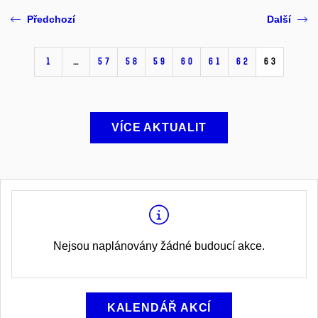
Předchozí
Další
1
…
57
58
59
60
61
62
63
VÍCE AKTUALIT
Nejsou naplánovány žádné budoucí akce.
KALENDÁŘ AKCÍ