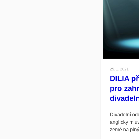
25. 1. 2021
DILIA př
pro zahr
divadel
Divadelní odd
anglicky mluv
země na plný