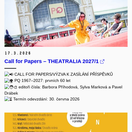
17.
3.
2026
Call for Papers – THEATRALIA 2027/1
CALL FOR PAPERS/VÝZVA K ZASÍLÁNÍ PŘÍSPĚVKŮ
PQ 1967–2027: prvních 60 let
editoři čísla: Barbora Příhodová, Sylva Marková a Pavel
Drábek
Termín odevzdání: 30. června 2026