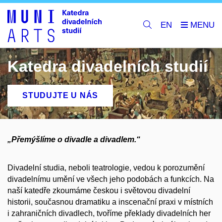
EN
Katedra divadelních studií
STUDUJTE U NÁS
„Přemýšlíme o divadle a divadlem.“
Divadelní studia, neboli teatrologie, vedou k porozumění
divadelnímu umění ve všech jeho podobách a funkcích. Na
naší katedře zkoumáme českou i světovou divadelní
historii, současnou dramatiku a inscenační praxi v místních
i zahraničních divadlech, tvoříme překlady divadelních her