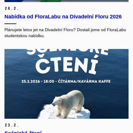
24.
2.
Nabídka od FloraLabu na Divadelní Floru 2026
Plánujete letos jet na Divadelní Floru? Dostali jsme od FloraLabu
studentskou nabídku.
23.
2.