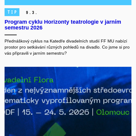
TIP
9.
3.
Program cyklu Horizonty teatrologie v jarním
semestru 2026
Přednáškový cyklus na Katedře divadelních studií FF MU nabízí
prostor pro setkávání různých pohledů na divadlo. Co jsme si pro
vás připravili v jarním semestru?