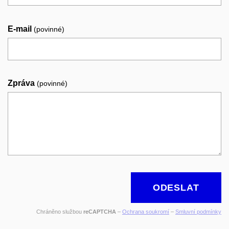
E-mail
(povinné)
Zpráva
(povinné)
ODESLAT
Chráněno službou
reCAPTCHA
–
Ochrana soukromí
–
Smluvní podmínky