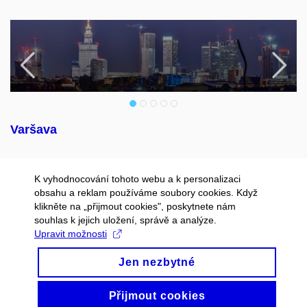
Předchozí
N
Varšava
K vyhodnocování tohoto webu a k personalizaci
obsahu a reklam používáme soubory cookies. Když
klikněte na „přijmout cookies", poskytnete nám
souhlas k jejich uložení, správě a analýze.
Upravit možnosti
Jen nezbytné
Přijmout cookies