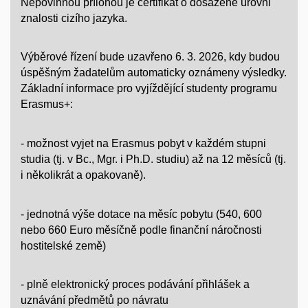
Nepovinnou přílohou je certifikát o dosažené úrovni
znalosti cizího jazyka.
Výběrové řízení bude uzavřeno 6. 3. 2026, kdy budou
úspěšným žadatelům automaticky oznámeny výsledky.
Základní informace pro vyjíždějící studenty programu
Erasmus+:
- možnost vyjet na Erasmus pobyt v každém stupni
studia (tj. v Bc., Mgr. i Ph.D. studiu) až na 12 měsíců (tj.
i několikrát a opakovaně).
- jednotná výše dotace na měsíc pobytu (540, 600
nebo 660 Euro měsíčně podle finanční náročnosti
hostitelské země)
- plně elektronický proces podávání přihlášek a
uznávání předmětů po návratu