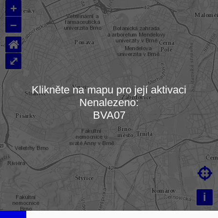
+
–
⌂
⤢
Klikněte na mapu pro její aktivaci
Nenalezeno:
Načítám mapu…
BVA07

i