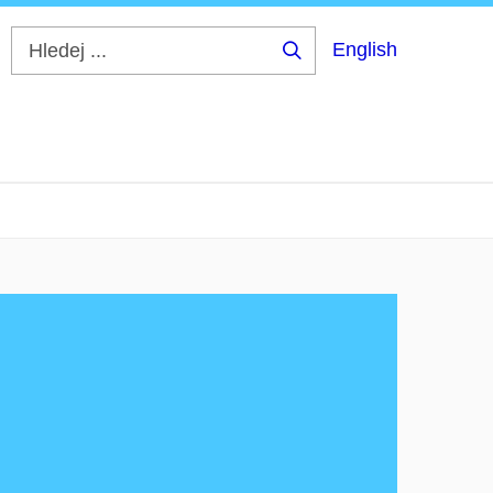
English
Hledej
...