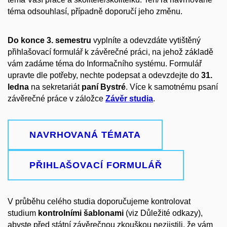
téma odsouhlasí, případně doporučí jeho změnu.
Do konce 3. semestru
vyplníte a odevzdáte
vytištěný
přihlašovací formulář
k
závěrečné práci, na jehož základě
vám zadáme téma do Informačního systému.
Formulář
upravte dle potřeby, nechte podepsat a odevzdejte do
31.
ledna
na sekretariát
paní Bystré
. Více k samotnému psaní
závěrečné práce v záložce
Závěr studia
.
NAVRHOVANÁ TÉMATA
PŘIHLAŠOVACÍ FORMULÁŘ
V průběhu celého studia doporučujeme kontrolovat
studium
kontrolními šablonami
(viz Důležité odkazy),
abyste před státní závěrečnou zkouškou nezjistili, že vám