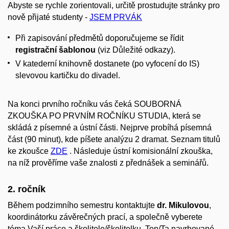
Abyste se rychle zorientovali, určitě prostudujte stránky pro
nově přijaté studenty -
JSEM
PRVÁK
Při zapisování předmětů doporučujeme se řídit
registrační šablonou
(viz Důležité odkazy).
V katederní knihovně dostanete (po vyfocení do IS)
slevovou kartičku do divadel.
Na konci prvního ročníku vás čeká SOUBORNÁ
ZKOUŠKA PO PRVNÍM ROČNÍKU STUDIA, která se
skládá z písemné a ústní části. Nejprve probíhá písemná
část (90 minut), kde píšete analýzu 2 dramat. Seznam titulů
ke zkoušce
ZDE
. Následuje ústní komisionální zkouška,
na níž prověříme vaše znalosti z přednášek a seminářů.
2. ročník
Během podzimního semestru kontaktujte
dr. Mikulovou
,
koordinátorku závěrečných prací, a společně vyberete
téma Vaší práce a školitele/školitelku. Ten/Ta navrhované