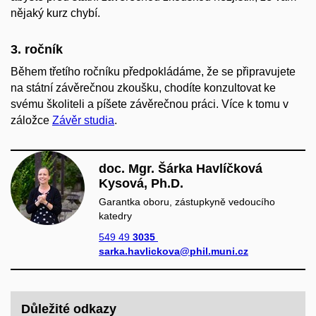
nějaký kurz chybí.
3. ročník
Během třetího ročníku předpokládáme, že se připravujete
na státní závěrečnou zkoušku, chodíte konzultovat ke
svému školiteli a píšete závěrečnou práci. Více k tomu v
záložce
Závěr studia
.
doc. Mgr. Šárka Havlíčková
Kysová, Ph.D.
Garantka oboru, zástupkyně vedoucího
katedry
549 49
3035
sarka.havlickova@phil.muni.cz
Důležité odkazy