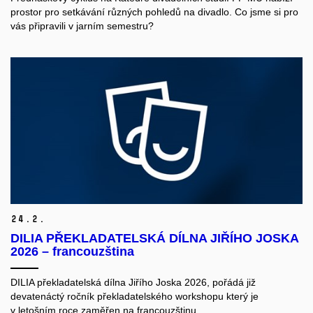
prostor pro setkávání různých pohledů na divadlo. Co jsme si pro
vás připravili v jarním semestru?
24.
2.
DILIA PŘEKLADATELSKÁ DÍLNA JIŘÍHO JOSKA
2026 – francouzština
DILIA překladatelská dílna Jiřího Joska 2026, pořádá již
devatenáctý ročník překladatelského workshopu který je
v letošním roce zaměřen na francouzštinu.