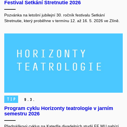
Festival Setkání Stretnutie 2026
Pozvánka na
letošní jubilejní 30. ročník festivalu
Setkání
Stretnutie
, který proběhne v termínu
12. až 16. 5. 2026 ve Zlíně
.
TIP
9.
3.
Program cyklu Horizonty teatrologie v jarním
semestru 2026
Přednáškový cyklus na Katedře divadelních studií FF MU nabízí