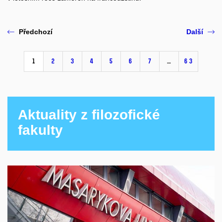
Předchozí
Další
1
2
3
4
5
6
7
…
63
Aktuality z filozofické
fakulty