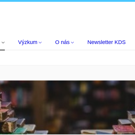
m
Výzkum
O nás
Newsletter KDS