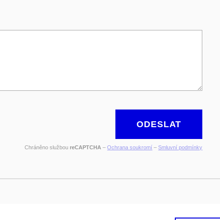
ODESLAT
Chráněno službou
reCAPTCHA
–
Ochrana soukromí
–
Smluvní podmínky