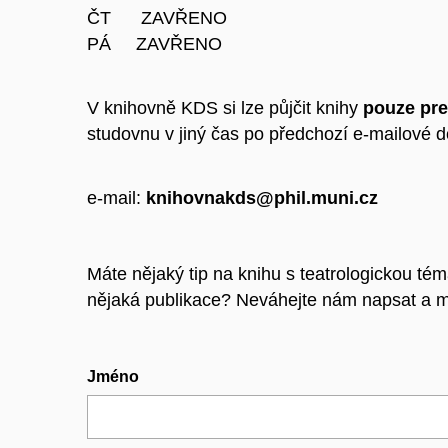
ČT ZAVŘENO
PÁ ZAVŘENO
V knihovně KDS si lze půjčit knihy
pouze pr
studovnu v jiný čas po předchozí e-mailové 
e-mail:
knihovnakds@phil.muni.cz
Máte nějaký tip na knihu s teatrologickou té
nějaká publikace? Neváhejte nám napsat a my
Jméno