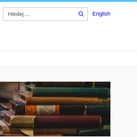
English
Hledej
...