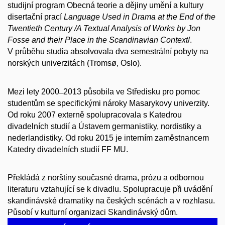
studijní program Obecná teorie a dějiny umění a kultury
disertační prací
Language Used in Drama at the End of the
Twentieth Century /A Textual Analysis of Works by Jon
Fosse and their Place in the Scandinavian Context
/.
V průběhu studia absolvovala dva semestrální pobyty na
norských univerzitách (Tromsø, Oslo).
Mezi lety 2000 ̶ 2013 působila ve Středisku pro pomoc
studentům se specifickými nároky Masarykovy univerzity.
Od roku 2007 externě spolupracovala s Katedrou
divadelních studií a Ústavem germanistiky, nordistiky a
nederlandistiky. Od roku 2015 je interním zaměstnancem
Katedry divadelních studií FF MU.
Překládá z norštiny současné drama, prózu a odbornou
literaturu vztahující se k divadlu. Spolupracuje při uvádění
skandinávské dramatiky na českých scénách a v rozhlasu.
Působí v kulturní organizaci Skandinávský dům.