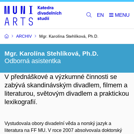
EN
ARCHIV
Mgr. Karolína Stehlíková, Ph.D.
Mgr. Karolína Stehlíková, Ph.D.
Odborná asistentka
V přednáškové a výzkumné činnosti se
zabývá skandinávským divadlem, filmem a
literaturou, světovým divadlem a praktickou
lexikografií.
Vystudovala obory divadelní věda a norský jazyk a
literatura na FF MU. V roce 2007 absolvovala doktorský