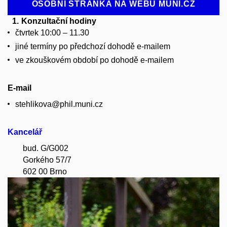
OSOBNÍ STRÁNKA NA WEBU MUNI.CZ
Konzultační hodiny
čtvrtek 10:00 – 11.30
jiné termíny po předchozí dohodě e-mailem
ve zkouškovém období po dohodě e-mailem
E-mail
stehlikova@phil.muni.cz
Kancelář
bud. G/G002
Gorkého 57/7
602 00 Brno