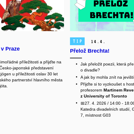
TIP
14.
4.
 v Praze
Přelož Brechta!
imořádné příležitosti a přijďte na
Jak přeložit poezii, která př
Česko-japonské představení
o divadle?
ógen u příležitosti oslav 30 let
A jak by mohla znít na jevišt
kého partnerství hlavního města
Přijďte si to vyzkoušet s hos
jóta.
profesorem
Martinem Rev
z University of Toronto
📅27. 4. 2026 / 14:00 - 18:0
Katedra divadelních studií,
7, místnost G03