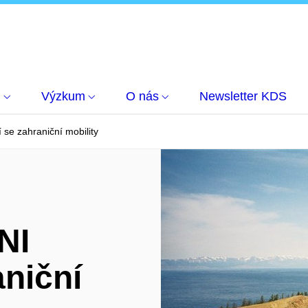
m
Výzkum
O nás
Newsletter KDS
 se zahraniční mobility
NI
aniční