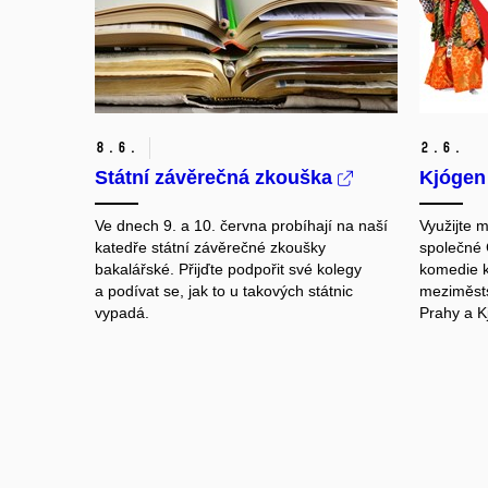
8.
6.
2.
6.
Státní závěrečná zkouška
Kjógen
Ve dnech 9. a 10. června probíhají na naší
Využijte m
katedře státní závěrečné zkoušky
společné 
bakalářské. Přijďte podpořit své kolegy
komedie kj
a podívat se, jak to u takových státnic
meziměsts
vypadá.
Prahy a K