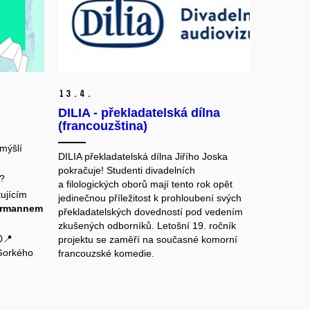
13.
4.
DILIA - překladatelská dílna
(francouzština)
emýšlí
DILIA překladatelská dílna Jiřího Joska
pokračuje! Studenti divadelních
i?
a filologických oborů mají tento rok opět
tujícím
jedinečnou příležitost k prohloubení svých
ermannem
překladatelských dovedností pod vedením
zkušených odborníků. Letošní 19. ročník
0📍
projektu se zaměří na současné komorní
Gorkého
francouzské komedie.