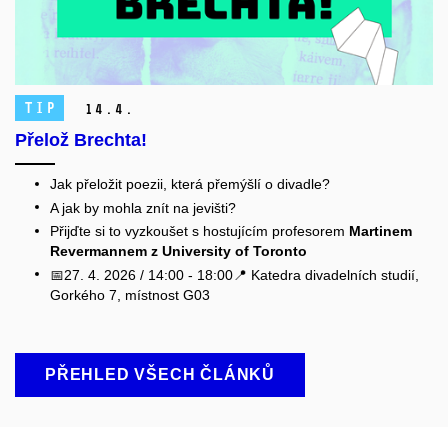
TIP
14.
4.
Přelož Brechta!
Jak přeložit poezii, která přemýšlí o divadle?
A jak by mohla znít na jevišti?
Přijďte si to vyzkoušet s hostujícím profesorem
Martinem
Revermannem z University of Toronto
📅27. 4. 2026 / 14:00 - 18:00📍 Katedra divadelních studií,
Gorkého 7, místnost G03
PŘEHLED VŠECH ČLÁNKŮ