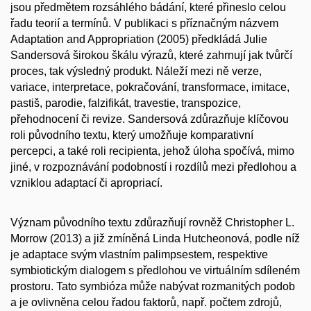
jsou předmětem rozsáhlého bádání, které přineslo celou
řadu teorií a termínů. V publikaci s příznačným názvem
Adaptation and Appropriation (2005) předkládá Julie
Sandersová širokou škálu výrazů, které zahrnují jak tvůrčí
proces, tak výsledný produkt. Náleží mezi ně verze,
variace, interpretace, pokračování, transformace, imitace,
pastiš, parodie, falzifikát, travestie, transpozice,
přehodnocení či revize. Sandersová zdůrazňuje klíčovou
roli původního textu, který umožňuje komparativní
percepci, a také roli recipienta, jehož úloha spočívá, mimo
jiné, v rozpoznávání podobností i rozdílů mezi předlohou a
vzniklou adaptací či apropriací.
Význam původního textu zdůrazňují rovněž Christopher L.
Morrow (2013) a již zmíněná Linda Hutcheonová, podle níž
je adaptace svým vlastním palimpsestem, respektive
symbiotickým dialogem s předlohou ve virtuálním sdíleném
prostoru. Tato symbióza může nabývat rozmanitých podob
a je ovlivněna celou řadou faktorů, např. počtem zdrojů,