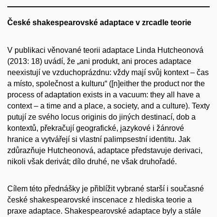
České shakespearovské adaptace v zrcadle teorie
V publikaci věnované teorii adaptace Linda Hutcheonová
(2013: 18) uvádí, že „ani produkt, ani proces adaptace
neexistují ve vzduchoprázdnu: vždy mají svůj kontext – čas
a místo, společnost a kulturu“ ([n]either the product nor the
process of adaptation exists in a vacuum: they all have a
context – a time and a place, a society, and a culture). Texty
putují ze svého locus originis do jiných destinací, dob a
kontextů, překračují geografické, jazykové i žánrové
hranice a vytvářejí si vlastní palimpsestní identitu. Jak
zdůrazňuje Hutcheonová, adaptace představuje derivaci,
nikoli však derivát; dílo druhé, ne však druhořadé.
Cílem této přednášky je přiblížit vybrané starší i současné
české shakespearovské inscenace z hlediska teorie a
praxe adaptace. Shakespearovské adaptace byly a stále