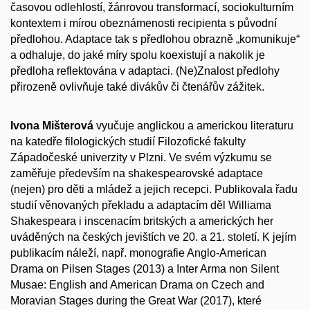
časovou odlehlostí, žánrovou transformací, sociokulturním
kontextem i mírou obeznámenosti recipienta s původní
předlohou. Adaptace tak s předlohou obrazně „komunikuje“
a odhaluje, do jaké míry spolu koexistují a nakolik je
předloha reflektována v adaptaci. (Ne)Znalost předlohy
přirozeně ovlivňuje také divákův či čtenářův zážitek.
Ivona Mišterová
vyučuje anglickou a americkou literaturu
na katedře filologických studií Filozofické fakulty
Západočeské univerzity v Plzni. Ve svém výzkumu se
zaměřuje především na shakespearovské adaptace
(nejen) pro děti a mládež a jejich recepci. Publikovala řadu
studií věnovaných překladu a adaptacím děl Williama
Shakespeara i inscenacím britských a amerických her
uváděných na českých jevištích ve 20. a 21. století. K jejím
publikacím náleží, např. monografie Anglo-American
Drama on Pilsen Stages (2013) a Inter Arma non Silent
Musae: English and American Drama on Czech and
Moravian Stages during the Great War (2017), které