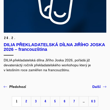
24.
2.
DILIA PŘEKLADATELSKÁ DÍLNA JIŘÍHO JOSKA
2026 – francouzština
DILIA překladatelská dílna Jiřího Joska 2026, pořádá již
devatenáctý ročník překladatelského workshopu který je
v letošním roce zaměřen na francouzštinu.
Předchozí
Další
1
2
3
4
5
6
7
…
63