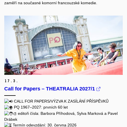
zaměří na současné komorní francouzské komedie.
17.
3.
Call for Papers – THEATRALIA 2027/1
CALL FOR PAPERS/VÝZVA K ZASÍLÁNÍ PŘÍSPĚVKŮ
PQ 1967–2027: prvních 60 let
editoři čísla: Barbora Příhodová, Sylva Marková a Pavel
Drábek
Termín odevzdání: 30. června 2026