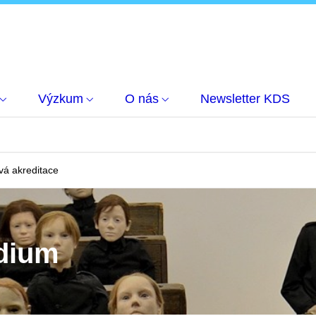
Výzkum
O nás
Newsletter KDS
vá akreditace
udium