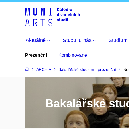
Aktuálně
Studuj u nás
Studium
Prezenční
Kombinované
ARCHIV
Bakalářské studium - prezenční
No
Bakalářské st